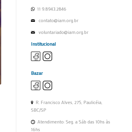
11 9.8943.2846
contato@iam.org.br
voluntariado@iam.org.br
Institucional
Bazar
R. Francisco Alves, 275, Paulicéia,
SBC/SP
Atendimento: Seg. a Sáb das 10hs às
16hs