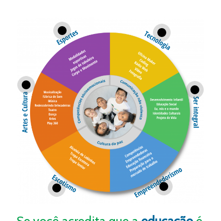
1
2
3
6
5
4
Se você acredita que a
educação
é