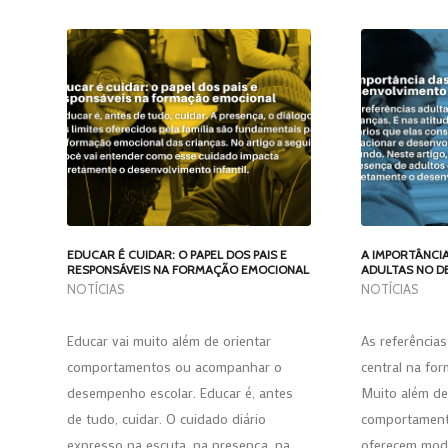
EDUCAR É CUIDAR: O PAPEL DOS PAIS E
A IMPORTÂNCI
RESPONSÁVEIS NA FORMAÇÃO EMOCIONAL
ADULTAS NO D
NOTÍCIAS
NOTÍCIAS
Educar vai muito além de orientar
As referência
comportamentos ou acompanhar o
central na fo
desempenho escolar. Educar é, antes
Muito além de
de tudo, cuidar. O cuidado diário
comportament
expresso na escuta, na presença, na
oferecem mode