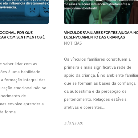
CIONAL: POR QUE
VÍNCULOS FAMILIARES FORTES AJUDAM N
IDAR COM SENTIMENTOS É
DESENVOLVIMENTO DAS CRIANÇAS
NOTÍCIAS
Os vínculos familiares constituem a
 saber lidar com as
primeira e mais significativa rede de
ões é uma habilidade
apoio da criança. É no ambiente familia
 a formação integral das
que se formam as bases da confiança,
ducação emocional não se
da autoestima e da percepção de
onhecimento de
pertencimento. Relações estáveis,
mas envolve aprender a
afetivas e coerentes…
 de forma…
21/07/2026