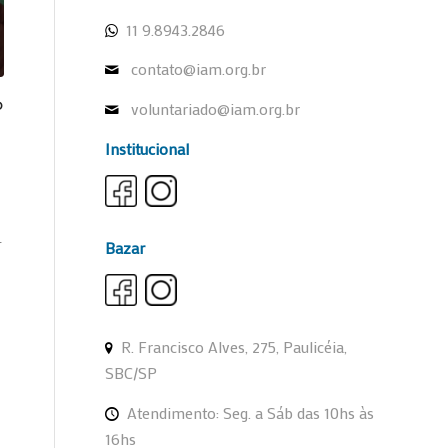
11 9.8943.2846
contato@iam.org.br
O
voluntariado@iam.org.br
Institucional
r
Bazar
R. Francisco Alves, 275, Paulicéia,
SBC/SP
Atendimento: Seg. a Sáb das 10hs às
16hs