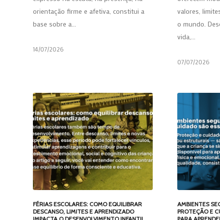
orientação firme e afetiva, constitui a
valores, limit
base sobre a…
o mundo. Desd
vida,…
14/07/2026
07/07/2026
FÉRIAS ESCOLARES: COMO EQUILIBRAR
AMBIENTES SE
DESCANSO, LIMITES E APRENDIZADO
PROTEÇÃO E C
IMPACTA O DESENVOLVIMENTO INFANTIL
PARA APRENDE