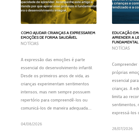
COMO AJUDAR CRIANÇAS A EXPRESSAREM
EDUCAÇÃO EMO
EMOÇÕES DE FORMA SAUDÁVEL
APRENDER A L
FUNDAMENTAL
NOTÍCIAS
NOTÍCIAS
A expressão das emoções é parte
Compreender e
essencial do desenvolvimento infantil.
próprias emoç
Desde os primeiros anos de vida, as
essencial para
crianças experimentam sentimentos
crianças. A e
intensos, mas nem sempre possuem
limita ao rec
repertório para compreendê-los ou
sentimentos, 
comunicá-los de maneira adequada.…
expressá-los
04/08/2026
28/07/2026