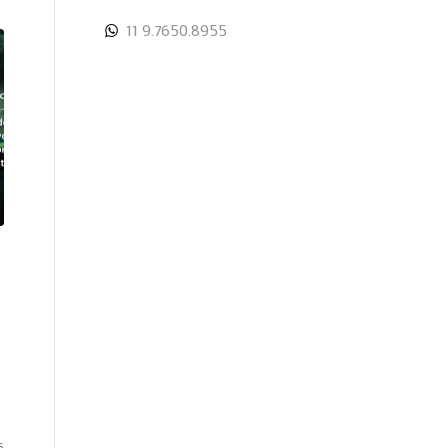
11 9.7650.8955
s