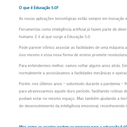
O que é Educação 5.0?
As novas aplicações tecnológicas estão sempre em inovação e 
Ferramentas como inteligência artificial já fazem parte de di
humano. E é aí que surge a Educação 5.0.
Pode parecer irônico associar as facilidades de uma máquina
isso mesmo e essa nova forma de ensino promete revoluciona
Para entendermos melhor, vamos voltar alguns anos atrás. E
normalmente a associávamos a facilidades mecânicas e opera
Porém, nos últimos anos – sobretudo durante a pandemia – fic
para atravessarmos aquele duro período, facilitando rotinas 
podiam estar no mesmo espaço. Mas também ajudando a torna
do desenvolvimento da inteligência emocional, reconhecendo n
Mas como as escolas podem se preparar para a educação 5.0