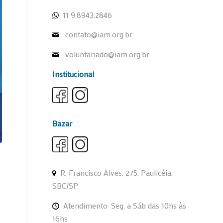
11 9.8943.2846
contato@iam.org.br
voluntariado@iam.org.br
Institucional
Bazar
R. Francisco Alves, 275, Paulicéia,
SBC/SP
Atendimento: Seg. a Sáb das 10hs às
16hs