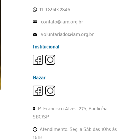
11 9.8943.2846
contato@iam.org.br
voluntariado@iam.org.br
Institucional
Bazar
R. Francisco Alves, 275, Paulicéia,
SBC/SP
Atendimento: Seg. a Sáb das 10hs às
16hs