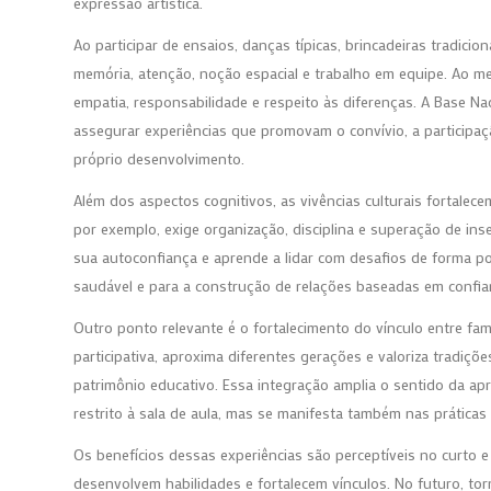
expressão artística.
Ao participar de ensaios, danças típicas, brincadeiras tradici
memória, atenção, noção espacial e trabalho em equipe. Ao 
empatia, responsabilidade e respeito às diferenças. A Base Na
assegurar experiências que promovam o convívio, a participaç
próprio desenvolvimento.
Além dos aspectos cognitivos, as vivências culturais fortale
por exemplo, exige organização, disciplina e superação de in
sua autoconfiança e aprende a lidar com desafios de forma po
saudável e para a construção de relações baseadas em confia
Outro ponto relevante é o fortalecimento do vínculo entre famí
participativa, aproxima diferentes gerações e valoriza tradi
patrimônio educativo. Essa integração amplia o sentido da a
restrito à sala de aula, mas se manifesta também nas práticas s
Os benefícios dessas experiências são perceptíveis no curto e
desenvolvem habilidades e fortalecem vínculos. No futuro, tor