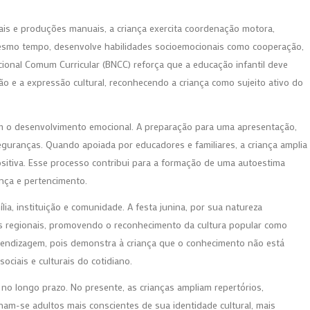
onais e produções manuais, a criança exercita coordenação motora,
mesmo tempo, desenvolve habilidades socioemocionais como cooperação,
cional Comum Curricular (BNCC) reforça que a educação infantil deve
ão e a expressão cultural, reconhecendo a criança como sujeito ativo do
cem o desenvolvimento emocional. A preparação para uma apresentação,
seguranças. Quando apoiada por educadores e familiares, a criança amplia
sitiva. Esse processo contribui para a formação de uma autoestima
nça e pertencimento.
lia, instituição e comunidade. A festa junina, por sua natureza
ções regionais, promovendo o reconhecimento da cultura popular como
prendizagem, pois demonstra à criança que o conhecimento não está
ociais e culturais do cotidiano.
 no longo prazo. No presente, as crianças ampliam repertórios,
nam-se adultos mais conscientes de sua identidade cultural, mais