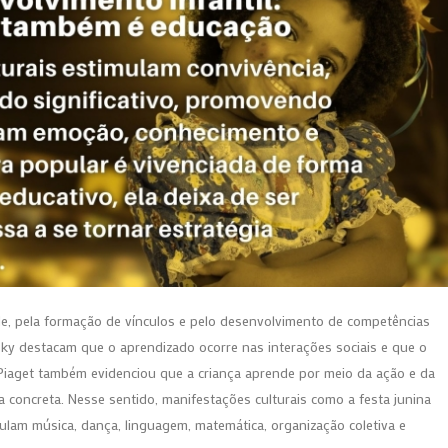
de, pela formação de vínculos e pelo desenvolvimento de competências
ky destacam que o aprendizado ocorre nas interações sociais e que o
 Piaget também evidenciou que a criança aprende por meio da ação e da
a concreta. Nesse sentido, manifestações culturais como a festa junina
culam música, dança, linguagem, matemática, organização coletiva e