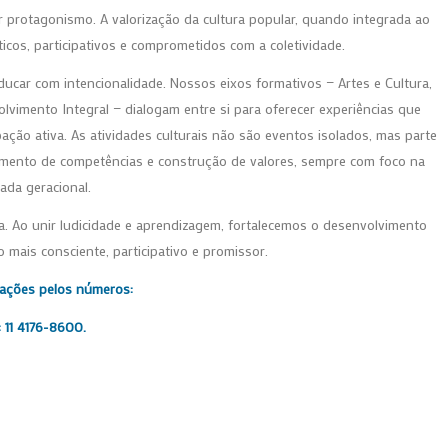
 protagonismo. A valorização da cultura popular, quando integrada ao
ticos, participativos e comprometidos com a coletividade.
ar com intencionalidade. Nossos eixos formativos — Artes e Cultura,
vimento Integral — dialogam entre si para oferecer experiências que
pação ativa. As atividades culturais não são eventos isolados, mas parte
imento de competências e construção de valores, sempre com foco na
ada geracional.
va. Ao unir ludicidade e aprendizagem, fortalecemos o desenvolvimento
 mais consciente, participativo e promissor.
oações pelos números:
 11 4176-8600.