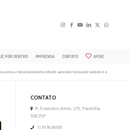
UE POR DENTRO
IMPRENSA
CONTATO
APOIE
sta junina e desenvolvimento infantil: aprender brincando também é e...
CONTATO
R. Francisco Alves, 275, Paulicéia,
SBC/SP
11 4176.8600