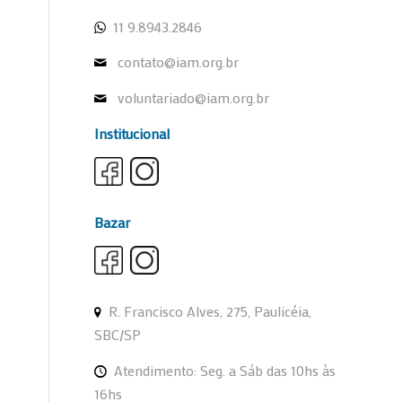
11 9.8943.2846
contato@iam.org.br
voluntariado@iam.org.br
Institucional
Bazar
R. Francisco Alves, 275, Paulicéia,
SBC/SP
Atendimento: Seg. a Sáb das 10hs às
16hs