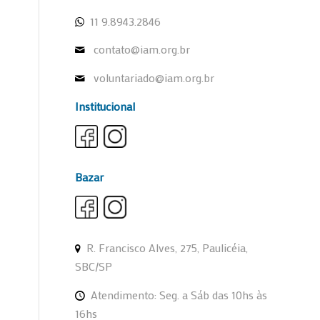
11 9.8943.2846
contato@iam.org.br
voluntariado@iam.org.br
Institucional
Bazar
R. Francisco Alves, 275, Paulicéia,
SBC/SP
Atendimento: Seg. a Sáb das 10hs às
16hs