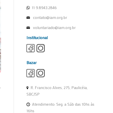
11 9.8943.2846
contato@iam.org.br
voluntariado@iam.org.br
Institucional
Bazar
R. Francisco Alves, 275, Paulicéia,
o
SBC/SP
Atendimento: Seg. a Sáb das 10hs às
16hs