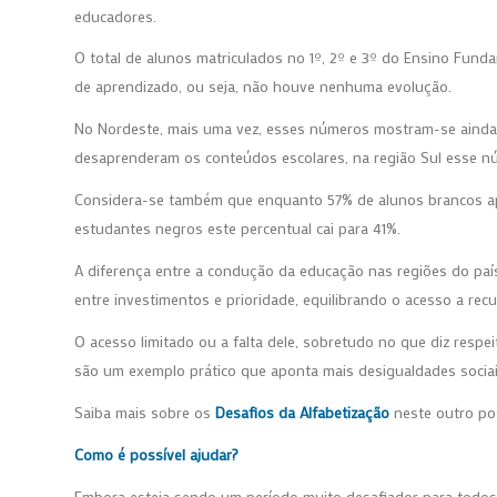
educadores.
O total de alunos matriculados no 1º, 2º e 3º do Ensino Fu
de aprendizado, ou seja, não houve nenhuma evolução.
No Nordeste, mais uma vez, esses números mostram-se ainda
desaprenderam os conteúdos escolares, na região Sul esse nú
Considera-se também que enquanto 57% de alunos brancos 
estudantes negros este percentual cai para 41%.
A diferença entre a condução da educação nas regiões do paí
entre investimentos e prioridade, equilibrando o acesso a recu
O acesso limitado ou a falta dele, sobretudo no que diz respe
são um exemplo prático que aponta mais desigualdades socia
Saiba mais sobre os
Desafios da Alfabetização
neste outro po
Como é possível ajudar?
Embora esteja sendo um período muito desafiador para todos n