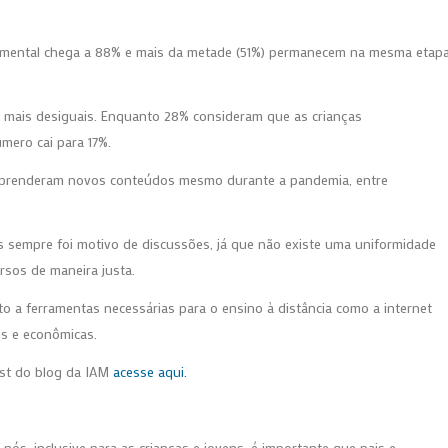
ndamental chega a 88% e mais da metade (51%) permanecem na mesma etap
 mais desiguais. Enquanto 28% consideram que as crianças
mero cai para 17%.
aprenderam novos conteúdos mesmo durante a pandemia, entre
s sempre foi motivo de discussões, já que não existe uma uniformidade
rsos de maneira justa.
ito a ferramentas necessárias para o ensino à distância como a internet
is e econômicas.
st do blog da IAM
acesse aqui.
ós, inclusive para as crianças e jovens, é importante que pais e