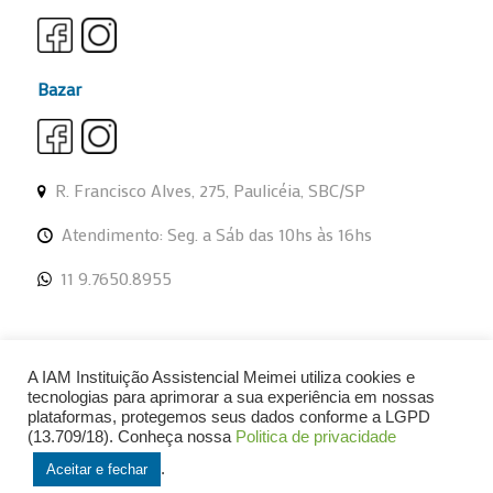
Bazar
R. Francisco Alves, 275, Paulicéia, SBC/SP
Atendimento: Seg. a Sáb das 10hs às 16hs
11 9.7650.8955
A IAM Instituição Assistencial Meimei utiliza cookies e
tecnologias para aprimorar a sua experiência em nossas
plataformas, protegemos seus dados conforme a LGPD
© Razão social: IAM - Instituição Assistencial Meimei | CNPJ:
(13.709/18). Conheça nossa
Politica de privacidade
51.127.835/0001-48
.
Aceitar e fechar
Feito com
mude publicidade