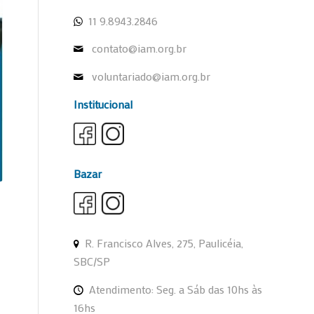
11 9.8943.2846
contato@iam.org.br
voluntariado@iam.org.br
Institucional
Bazar
R. Francisco Alves, 275, Paulicéia,
SBC/SP
Atendimento: Seg. a Sáb das 10hs às
16hs