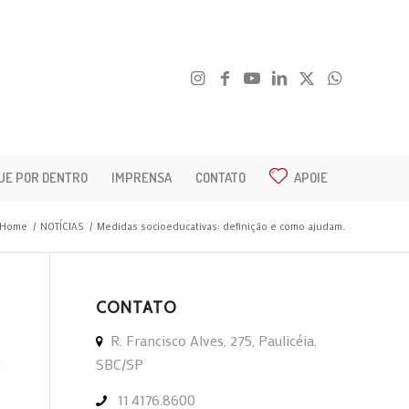
UE POR DENTRO
IMPRENSA
CONTATO
APOIE
Home
/
NOTÍCIAS
/
Medidas socioeducativas: definição e como ajudam.
CONTATO
R. Francisco Alves, 275, Paulicéia,
SBC/SP
11 4176.8600