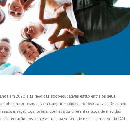
 anos em 2020 e as medidas socioeducativas estão entre os seus
em atos infracionais devem cumprir medidas socioeducativas. De cunho
a ressocialização dos jovens. Conheça os diferentes tipos de medidas
de reintegração dos adolescentes na sociedade nesse conteúdo da IAM.